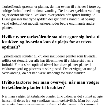
Tørketålende græsser er planter, der har evnen til at trives i tørre og
solrige forhold med minimal vanding. De kræver sjældent vanding
og er derfor ideelle til krukker, hvor jorden ofte tørrer hurtigt ud.
Disse græsser har dybe rødder, der gør dem i stand til at opsuge
vand effektivt og modstå tørkeperioder bedre end mange andre
planter.
Hvilke typer tørketålende stauder egner sig bedst til
krukker, og hvordan kan de plejes for at trives
optimalt?
Tørketålende stauder til krukker inkluderer planter som lavendel,
røllike og stenurt, der alle har tilpasninger til at klare sig i tørre
forhold. For at sikre optimal trivsel bør disse planter plantes i
veldrænet jord og placeres et solrigt sted. Det er vigtigt at undgå
overvanding, da det kan være skadeligt for disse stauder.
Hvilke faktorer bør man overveje, når man vælger
tørketålende planter til krukker?
Når man vælger tørketålende planter til krukker, er det vigtigt at tage
hensyn til deres lys- og vandkrav samt vækstvilkår. Man bør også
overveje planternes størrelse og form, så de passer godt sammen i