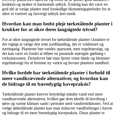
krukken og skaber et harmonisk udtryk. Endelig kan det være en
god idé at vælge planter med forskellige blomstringsperioder for at
sikre et varieret og farverigt udtryk året rundt.
Hvordan kan man bedst pleje tørketålende planter i
krukker for at sikre deres langsigtede trivsel?
For at sikre langsigtede trivsel for tørketålende planter i krukker er
det vigtigt at vælge den rette jordblanding, der er veldrænet og
næringsrig. Planterne bør vandes sparsomt, men regelmæssigt, og
det kan være en fordel at tilføre en passende mængde gødning i
vækstsæsonen. Derudover bør man fjerne visne blade og blomster
regelmæssigt for at fremme ny vækst og bevare plantens sundhed.
Hvilke fordele har tørketålende planter i forhold til
mere vandkrævende alternativer, og hvordan kan
de bidrage til en bæredygtig havepraksis?
Tørketålende planter kræver betydeligt mindre vand end mere
vandkrævende alternativer, hvilket gør dem ideelle til havebrug i
tørre og varme klimaer samt i perioder med vandrestriktioner. Ved at
vælge tørketålende planter kan man reducere vandforbruget i haven
og bidrage til en mere bæredygtig havepraksis. Disse planter er