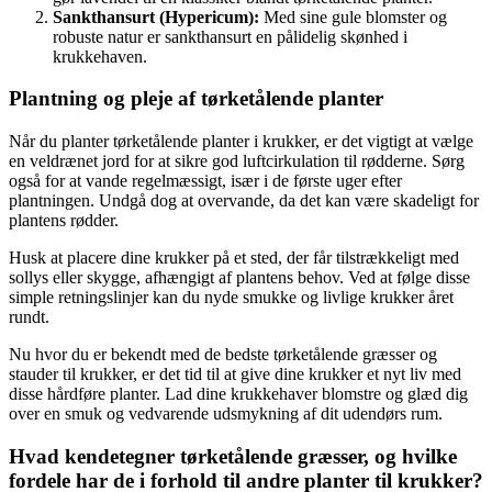
Sankthansurt (Hypericum):
Med sine gule blomster og
robuste natur er sankthansurt en pålidelig skønhed i
krukkehaven.
Plantning og pleje af tørketålende planter
Når du planter tørketålende planter i krukker, er det vigtigt at vælge
en veldrænet jord for at sikre god luftcirkulation til rødderne. Sørg
også for at vande regelmæssigt, især i de første uger efter
plantningen. Undgå dog at overvande, da det kan være skadeligt for
plantens rødder.
Husk at placere dine krukker på et sted, der får tilstrækkeligt med
sollys eller skygge, afhængigt af plantens behov. Ved at følge disse
simple retningslinjer kan du nyde smukke og livlige krukker året
rundt.
Nu hvor du er bekendt med de bedste tørketålende græsser og
stauder til krukker, er det tid til at give dine krukker et nyt liv med
disse hårdføre planter. Lad dine krukkehaver blomstre og glæd dig
over en smuk og vedvarende udsmykning af dit udendørs rum.
Hvad kendetegner tørketålende græsser, og hvilke
fordele har de i forhold til andre planter til krukker?