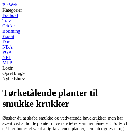
Bet
Web
Kategorier
Fodbold
Trav
Cricket
Boksning
Esport
Dart
NBA
PGA
NFL
MLB
Login
Opret bruger
Nyhedsbrev
Tørketålende planter til
smukke krukker
Ønsker du at skabe smukke og vedvarende havekrukker, men har
svært ved at holde planter i live i de tørre sommermåneder? Fortvivl
ej! Der findes et væld af tørketålende planter, herunder græsser og