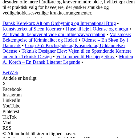
desuden ofte mere hårdføre og kræver mindre pleje, hvilket gør dem
til et praktisk valg for haveejere, der ønsker smukke og
vedligeholdelsesvenlige krukkearrangementer.
Dansk Kørekort: Alt om Ombytning og International Brug
•
Kunstværket af Steen Koerner
•
Huse til leje i Odense og omegn
•
Alt hvad du behøver at vide om influenzavaccination
•
Vollsmose:
Bekæmpelse af Kriminalitet og Hæleri
•
Odense – En Skøn By i
Danmark
•
Coop 365 Kochsgade og Kosmetolog Uddannelse i
Odense
•
Teknisk Designer Elev: Vejen til en Spændende Karriere
inden for Teknisk Design
•
Velkommen til Hesbjerg Skov
•
Morten
A. Korch – En Dansk Litterær Legende
•
Bet
Web
At dele er kærligt
X
Facebook
Instagram
LinkedIn
YouTube
Pinterest
TikTok
Mail
RSS
© Alt indhold tilhører rettighedshaver.