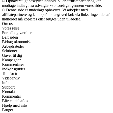
© Ophavsretligt beskyttet indhold. Vi er affiliatepartner og kan
modtage indtægt fra udvalgte køb foretaget gennem vores side.
© Denne side er underlagt ophavsret. Vi arbejder med
affiliatepartnere og kan opnå indtægt ved køb via links. Ingen del af
indholdet må kopieres eller bruges uden tilladelse.
Om os
Vores rejse
Formål og værdier
Bag siden
Bidrag økonomisk
Arbejdssteder
Sektioner
Gaver til dig
Kampagner
Kommentarer
Indkøbsguides
Trin for trin
Videoarkiv
Info
Support
Kontakt
Kommentar
Bliv en del af os
Hjælp med info
Bruger