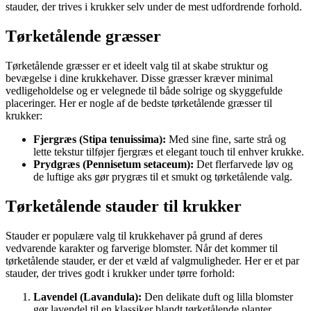
stauder, der trives i krukker selv under de mest udfordrende forhold.
Tørketålende græsser
Tørketålende græsser er et ideelt valg til at skabe struktur og
bevægelse i dine krukkehaver. Disse græsser kræver minimal
vedligeholdelse og er velegnede til både solrige og skyggefulde
placeringer. Her er nogle af de bedste tørketålende græsser til
krukker:
Fjergræs (Stipa tenuissima):
Med sine fine, sarte strå og
lette tekstur tilføjer fjergræs et elegant touch til enhver krukke.
Prydgræs (Pennisetum setaceum):
Det flerfarvede løv og
de luftige aks gør prygræs til et smukt og tørketålende valg.
Tørketålende stauder til krukker
Stauder er populære valg til krukkehaver på grund af deres
vedvarende karakter og farverige blomster. Når det kommer til
tørketålende stauder, er der et væld af valgmuligheder. Her er et par
stauder, der trives godt i krukker under tørre forhold:
Lavendel (Lavandula):
Den delikate duft og lilla blomster
gør lavendel til en klassiker blandt tørketålende planter.