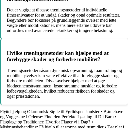
Det er vigtigt at tilpasse træningsmetoder til individuelle
fitnessniveauer for at undgå skader og opnå optimale resultater.
Begyndere bør fokusere på grundlæggende øvelser med lette
vægte eller modifikationer, mens mere erfarne udøvere kan
udfordres med avancerede teknikker og tungere belastning.
Hvilke træningsmetoder kan hjælpe med at
forebygge skader og forbedre mobilitet?
Træningsmetoder såsom dynamisk opvarmning, foam rolling og
mobilitetsøvelser kan være effektive til at forebygge skader og
forbedre mobiliteten. Disse øvelser hjælper med at øge
blodgennemstrømningen, løsne stramme muskler og forbedre
ledbevægeligheden, hvilket reducerer risikoen for skader og
øger præstationen.
Flyttehjælp og Økonomisk Støtte til Førtidspensionister
•
Børnehave
og Vuggestue i Odense: Find den Perfekte Løsning til Dit Barn
•
Flagdage og Traditioner: Hvorfor Flager vi i Dag?
•
Misbrugsbehandling: Få hjælp til at stoppe med rusmidler
•
Tør plet i