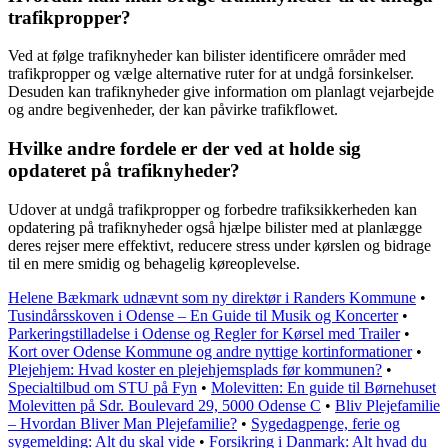
trafikpropper?
Ved at følge trafiknyheder kan bilister identificere områder med
trafikpropper og vælge alternative ruter for at undgå forsinkelser.
Desuden kan trafiknyheder give information om planlagt vejarbejde
og andre begivenheder, der kan påvirke trafikflowet.
Hvilke andre fordele er der ved at holde sig
opdateret på trafiknyheder?
Udover at undgå trafikpropper og forbedre trafiksikkerheden kan
opdatering på trafiknyheder også hjælpe bilister med at planlægge
deres rejser mere effektivt, reducere stress under kørslen og bidrage
til en mere smidig og behagelig køreoplevelse.
Helene Bækmark udnævnt som ny direktør i Randers Kommune
•
Tusindårsskoven i Odense – En Guide til Musik og Koncerter
•
Parkeringstilladelse i Odense og Regler for Kørsel med Trailer
•
Kort over Odense Kommune og andre nyttige kortinformationer
•
Plejehjem: Hvad koster en plejehjemsplads før kommunen?
•
Specialtilbud om STU på Fyn
•
Molevitten: En guide til Børnehuset
Molevitten på Sdr. Boulevard 29, 5000 Odense C
•
Bliv Plejefamilie
– Hvordan Bliver Man Plejefamilie?
•
Sygedagpenge, ferie og
sygemelding: Alt du skal vide
•
Forsikring i Danmark: Alt hvad du