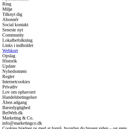
Ring
Miljø
Tilknyt dig
Abonnér
Social kontakt
Seneste nyt
Community
Lokalbefolkning
Links i indholdet
Webkort
Opslag
Historik
Update
Nyhedsstrøm
Regler
Internetcookies
Privatliv
Lov om ophavsret
Handelsbetingelser
Åben adgang
Bæredygtighed
BetWeb.dk
Marketing & Co.
info@marketingco.dk
Cookies hjælper os med at forstå, hvordan du bruger siden – og gøre