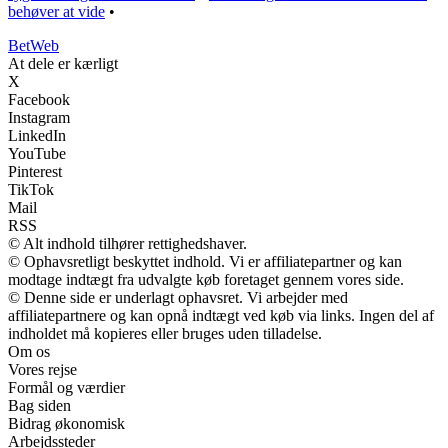
behøver at vide
•
Bet
Web
At dele er kærligt
X
Facebook
Instagram
LinkedIn
YouTube
Pinterest
TikTok
Mail
RSS
© Alt indhold tilhører rettighedshaver.
© Ophavsretligt beskyttet indhold. Vi er affiliatepartner og kan
modtage indtægt fra udvalgte køb foretaget gennem vores side.
© Denne side er underlagt ophavsret. Vi arbejder med
affiliatepartnere og kan opnå indtægt ved køb via links. Ingen del af
indholdet må kopieres eller bruges uden tilladelse.
Om os
Vores rejse
Formål og værdier
Bag siden
Bidrag økonomisk
Arbejdssteder