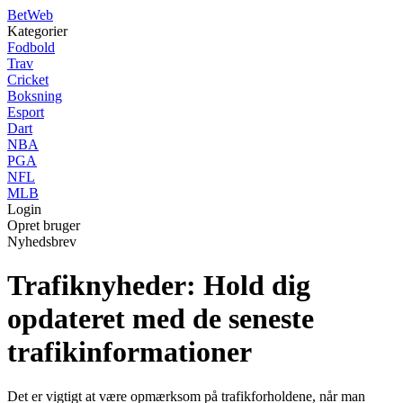
Bet
Web
Kategorier
Fodbold
Trav
Cricket
Boksning
Esport
Dart
NBA
PGA
NFL
MLB
Login
Opret bruger
Nyhedsbrev
Trafiknyheder: Hold dig
opdateret med de seneste
trafikinformationer
Det er vigtigt at være opmærksom på trafikforholdene, når man