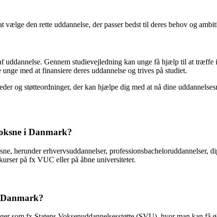
 at vælge den rette uddannelse, der passer bedst til deres behov og ambit
lg af uddannelse. Gennem studievejledning kan unge få hjælp til at træf
e unge med at finansiere deres uddannelse og trives på studiet.
eder og støtteordninger, der kan hjælpe dig med at nå dine uddannelses
 voksne i Danmark?
sne, herunder erhvervsuddannelser, professionsbacheloruddannelser, d
kurser på fx VUC eller på åbne universiteter.
 i Danmark?
nger som fx Statens Voksenuddannelsesstøtte (SVU), hvor man kan få øko