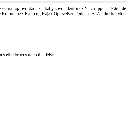
Hvornår og hvordan skal baby sove udenfor?
•
NJ Gruppen – Førende
nse Kommune
•
Kano og Kajak Oplevelser i Odense Å: Alt du skal vide
s eller bruges uden tilladelse.