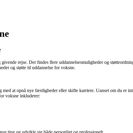
sne
e
givende rejse. Der findes flere uddannelsesmuligheder og støtteordni
eder og støtte til uddannelse for voksne.
ed at opnå nye færdigheder eller skifte karriere. Uanset om du er inter
or voksne inkluderer:
ye ting og udvikle sig både personligt og professionelt.