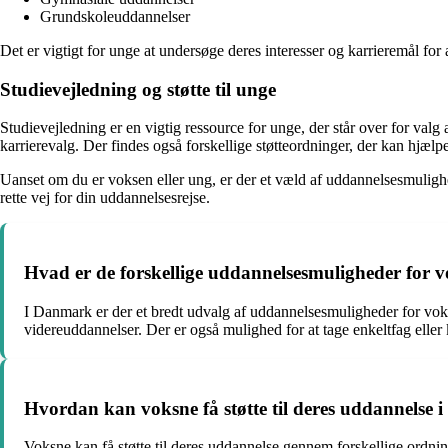
Grundskoleuddannelser
Det er vigtigt for unge at undersøge deres interesser og karrieremål for
Studievejledning og støtte til unge
Studievejledning er en vigtig ressource for unge, der står over for va
karrierevalg. Der findes også forskellige støtteordninger, der kan hjælp
Uanset om du er voksen eller ung, er der et væld af uddannelsesmuligh
rette vej for din uddannelsesrejse.
Hvad er de forskellige uddannelsesmuligheder for
I Danmark er der et bredt udvalg af uddannelsesmuligheder for vok
videreuddannelser. Der er også mulighed for at tage enkeltfag eller 
Hvordan kan voksne få støtte til deres uddannelse
Voksne kan få støtte til deres uddannelse gennem forskellige ordni