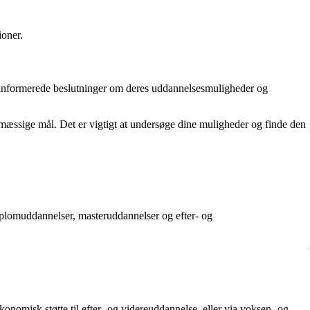
ioner.
fe informerede beslutninger om deres uddannelsesmuligheder og
mæssige mål. Det er vigtigt at undersøge dine muligheder og finde den
iplomuddannelser, masteruddannelser og efter- og
nomisk støtte til efter- og videreuddannelse, eller via voksen- og