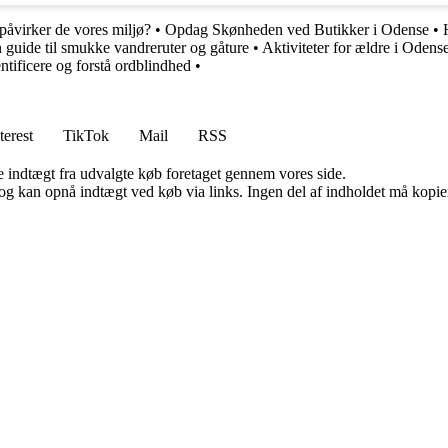
påvirker de vores miljø?
•
Opdag Skønheden ved Butikker i Odense
•
 guide til smukke vandreruter og gåture
•
Aktiviteter for ældre i Ode
entificere og forstå ordblindhed
•
terest
TikTok
Mail
RSS
e indtægt fra udvalgte køb foretaget gennem vores side.
og kan opnå indtægt ved køb via links. Ingen del af indholdet må kopiere