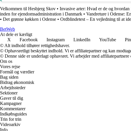
Velkommen til Hesbjerg Skov
•
Invasive arter: Hvad er de og hvordan 
inden for ejendomsadministration i Danmark
•
Vandreture i Odense: En
•
Det grønne køkken i Odense
•
Ordblindetest – En vejledning til at id
Bet
Web
At dele er kærligt
X
Facebook
Instagram
LinkedIn
YouTube
Pin
© Alt indhold tilhører rettighedshaver.
© Ophavsretligt beskyttet indhold. Vi er affiliatepartner og kan modtag
© Denne side er underlagt ophavsret. Vi arbejder med affiliatepartnere 
Om os
Vores rejse
Formål og værdier
Bag siden
Bidrag økonomisk
Arbejdssteder
Sektioner
Gaver til dig
Kampagner
Kommentarer
Indkøbsguides
Trin for trin
Videoarkiv
Info