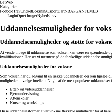
Bet
Web
Kategorier
Fodbold
Trav
Cricket
Boksning
Esport
Dart
NBA
PGA
NFL
MLB
Login
Opret bruger
Nyhedsbrev
Uddannelsesmuligheder for vok
Uddannelsesmuligheder og støtte for voksn
At vende tilbage til uddannelse som voksen kan være en spændende og 
kvalifikationer. Her ser vi nærmere på de forskellige uddannelsesmuligh
Uddannelsesmuligheder for voksne
Som voksen har du adgang til en række uddannelser, der kan hjælpe dig m
muligheder at vælge imellem. Nogle af de mest populære uddannelser f
Efter- og videreuddannelser
Fjernundervisning
Aftenskoler
Kurser og workshops
Disse uddannelsesformer giver voksne fleksible muligheder for at lære n