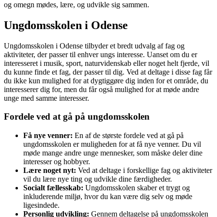
og omegn mødes, lære, og udvikle sig sammen.
Ungdomsskolen i Odense
Ungdomsskolen i Odense tilbyder et bredt udvalg af fag og
aktiviteter, der passer til enhver ungs interesse. Uanset om du er
interesseret i musik, sport, naturvidenskab eller noget helt fjerde, vil
du kunne finde et fag, der passer til dig. Ved at deltage i disse fag får
du ikke kun mulighed for at dygtiggøre dig inden for et område, du
interesserer dig for, men du får også mulighed for at møde andre
unge med samme interesser.
Fordele ved at gå på ungdomsskolen
Få nye venner:
En af de største fordele ved at gå på
ungdomsskolen er muligheden for at få nye venner. Du vil
møde mange andre unge mennesker, som måske deler dine
interesser og hobbyer.
Lære noget nyt:
Ved at deltage i forskellige fag og aktiviteter
vil du lære nye ting og udvikle dine færdigheder.
Socialt fællesskab:
Ungdomsskolen skaber et trygt og
inkluderende miljø, hvor du kan være dig selv og møde
ligesindede.
Personlig udvikling:
Gennem deltagelse på ungdomsskolen