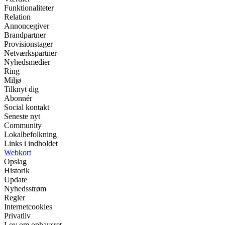
Funktionaliteter
Relation
Annoncegiver
Brandpartner
Provisionstager
Netværkspartner
Nyhedsmedier
Ring
Miljø
Tilknyt dig
Abonnér
Social kontakt
Seneste nyt
Community
Lokalbefolkning
Links i indholdet
Webkort
Opslag
Historik
Update
Nyhedsstrøm
Regler
Internetcookies
Privatliv
Lov om ophavsret