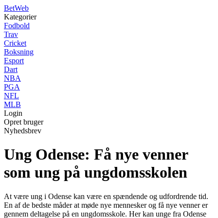
Bet
Web
Kategorier
Fodbold
Trav
Cricket
Boksning
Esport
Dart
NBA
PGA
NFL
MLB
Login
Opret bruger
Nyhedsbrev
Ung Odense: Få nye venner
som ung på ungdomsskolen
At være ung i Odense kan være en spændende og udfordrende tid.
En af de bedste måder at møde nye mennesker og få nye venner er
gennem deltagelse på en ungdomsskole. Her kan unge fra Odense