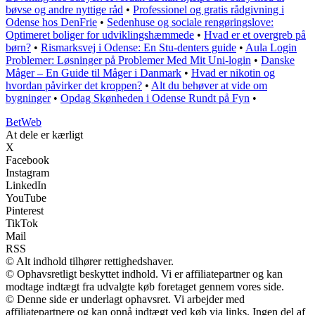
bøvse og andre nyttige råd
•
Professionel og gratis rådgivning i
Odense hos DenFrie
•
Sedenhuse og sociale rengøringslove:
Optimeret boliger for udviklingshæmmede
•
Hvad er et overgreb på
børn?
•
Rismarksvej i Odense: En Stu-denters guide
•
Aula Login
Problemer: Løsninger på Problemer Med Mit Uni-login
•
Danske
Måger – En Guide til Måger i Danmark
•
Hvad er nikotin og
hvordan påvirker det kroppen?
•
Alt du behøver at vide om
bygninger
•
Opdag Skønheden i Odense Rundt på Fyn
•
Bet
Web
At dele er kærligt
X
Facebook
Instagram
LinkedIn
YouTube
Pinterest
TikTok
Mail
RSS
© Alt indhold tilhører rettighedshaver.
© Ophavsretligt beskyttet indhold. Vi er affiliatepartner og kan
modtage indtægt fra udvalgte køb foretaget gennem vores side.
© Denne side er underlagt ophavsret. Vi arbejder med
affiliatepartnere og kan opnå indtægt ved køb via links. Ingen del af