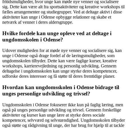
fritidsmuligheder, hvor unge kan møde nye venner og socialisere
sig. Dette kan være alt fra sportsaktiviteter og kreative workshops til
fælles arrangementer og studiegrupper. Ved at deltage aktivt i disse
aktiviteter kan unge i Odense opbygge relationer og skabe et
netværk af venner i deres aldersgruppe.
Hvilke fordele kan unge opleve ved at deltage i
ungdomsskolen i Odense?
Udover muligheden for at møde nye venner og socialisere sig, kan
unge i Odense også drage fordel af de læringsmuligheder, som
ungdomsskolen tilbyder. Dette kan være faglige kurser, kreative
workshops, karrierevejledning og personlig udvikling. Gennem
deltagelse i ungdomsskolen kan unge styrke deres kompetencer,
udforske deres interesser og få støtte til deres fremtidige planer.
Hvordan kan ungdomsskolen i Odense bidrage til
unges personlige udvikling og trivsel?
Ungdomsskolen i Odense fokuserer ikke kun på faglig læring, men
også på unges personlige udvikling og trivsel. Gennem forskellige
aktiviteter og kurser kan unge lære at styrke deres sociale
kompetencer, selvværd og selvstændighed. Ungdomsskolen tilbyder
også støtte og rådgivning til unge, der har brug for hjælp til at tackle