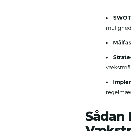
SWOT-
mulighede
Målfas
Strate
vækstmål
Imple
regelmæss
Sådan 
Vækstm