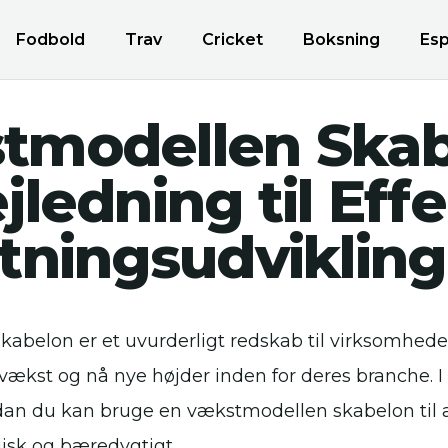
Fodbold
Trav
Cricket
Boksning
Esp
tmodellen Skab
jledning til Effe
tningsudvikling
abelon er et uvurderligt redskab til virksomheder
vækst og nå nye højder inden for deres branche. I 
rdan du kan bruge en vækstmodellen skabelon til a
gisk og bæredygtigt.