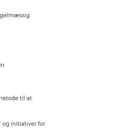
egelmæssig
in
etode til at
og initiativer for