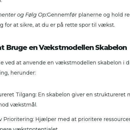
.
enter og Følg Op:
Gennemfør planerne og hold r
 for at sikre, at du er på rette spor til vækst.
at Bruge en Vækstmodellen Skabelon
dele ved at anvende en vækstmodellen skabelon i d
ing, herunder:
ureret Tilgang: En skabelon giver en struktureret m
mod vækstmål.
v Prioritering: Hjælper med at prioritere ressourcer 
mere vækstpotentialet.