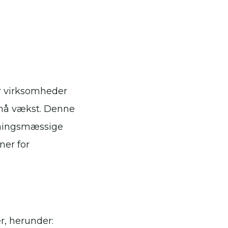
r virksomheder
opnå vækst. Denne
tningsmæssige
ner for
r, herunder: