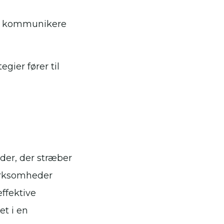
at kommunikere
gier fører til
der, der stræber
virksomheder
ffektive
et i en