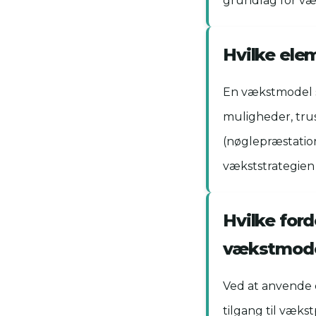
grundlag for væ
Hvilke ele
En vækstmodel s
muligheder, trus
(nøglepræstation
vækststrategien
Hvilke for
vækstmode
Ved at anvende
tilgang til væks