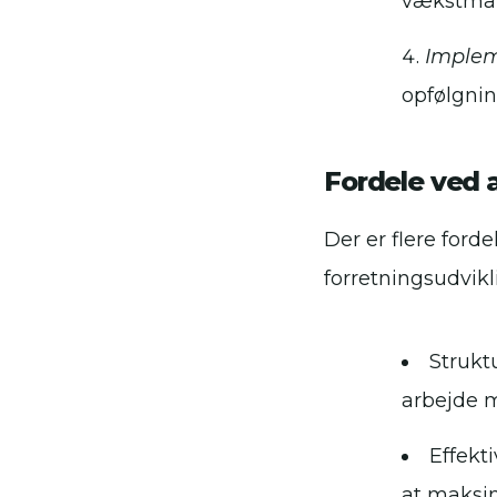
vækstmål
Implem
opfølgning
Fordele ved 
Der er flere for
forretningsudvikl
Strukt
arbejde 
Effekti
at maksi