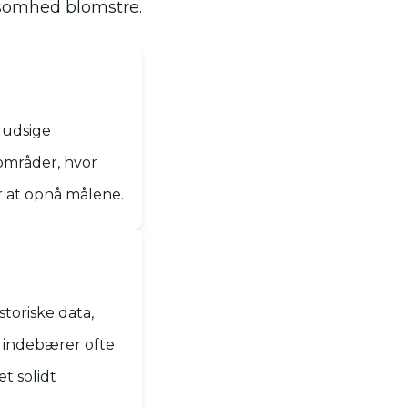
ksomhed blomstre.
rudsige
områder, hvor
r at opnå målene.
toriske data,
 indebærer ofte
t solidt