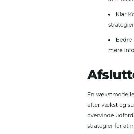
Klar K
strategie
Bedre 
mere inf
Afslut
En vækstmodellen
efter vækst og s
overvinde udford
strategier for at