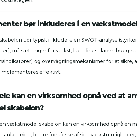
kststrategien.
menter bør inkluderes i en vækstmode
kabelon bør typisk inkludere en SWOT-analyse (styrker
ler), målsætninger for vækst, handlingsplaner, budgett
sindikatorer) og overvågningsmekanismer for at sikre, a
 implementeres effektivt.
dele kan en virksomhed opnå ved at a
l skabelon?
 en vækstmodel skabelon kan en virksomhed opnå en m
tplanlægning, bedre forståelse af sine vækstmuligheder,