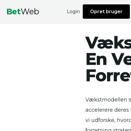
Bet
Web
Login
Opret bruger
Væks
En Ve
Forre
Vækstmodellen sk
accelerere deres 
vi udforske, hvo
forretning strate