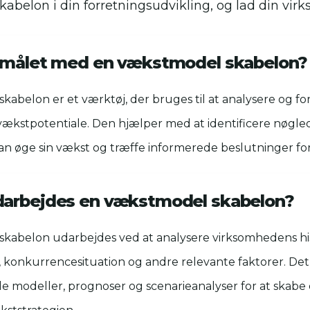
abelon i din forretningsudvikling, og lad din vir
rmålet med en vækstmodel skabelon?
abelon er et værktøj, der bruges til at analysere og fo
ækstpotentiale. Den hjælper med at identificere nøgle
n øge sin vækst og træffe informerede beslutninger fo
darbejdes en vækstmodel skabelon?
kabelon udarbejdes ved at analysere virksomhedens his
 konkurrencesituation og andre relevante faktorer. Det
lle modeller, prognoser og scenarieanalyser for at skabe e