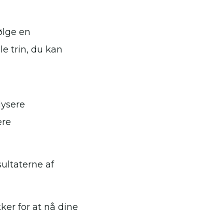
ølge en
le trin, du kan
lysere
ere
ultaterne af
ker for at nå dine