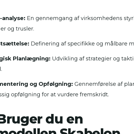
analyse:
En gennemgang af virksomhedens styrk
r og trusler.
tsættelse:
Definering af specifikke og målbare må
gisk Planlægning:
Udvikling af strategier og takt
.
mentering og Opfølgning:
Gennemførelse af pla
ig opfølgning for at vurdere fremskridt.
Bruger du en
odellen Skabelon