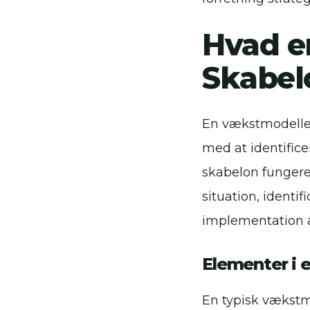
Hvad e
Skabel
En vækstmodellen
med at identifice
skabelon fungere
situation, ident
implementation af
Elementer i 
En typisk vækstm