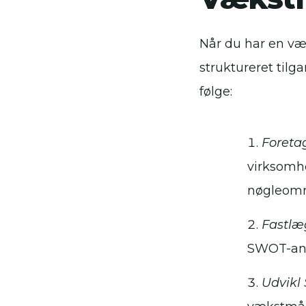
Når du har en væk
struktureret tilg
følge:
Foreta
virksomhe
nøgleomr
Fastlæ
SWOT-ana
Udvikl 