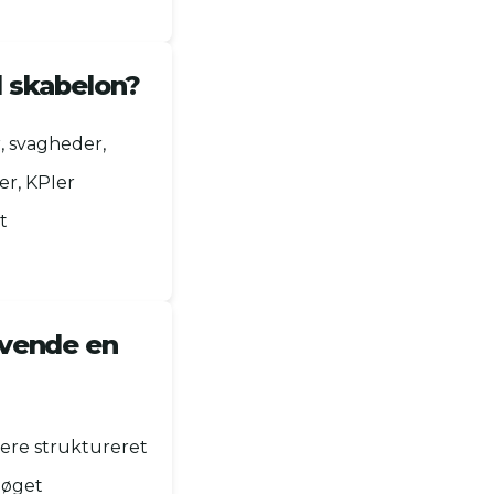
l skabelon?
, svagheder,
er, KPIer
t
nvende en
ere struktureret
 øget