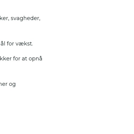
er, svagheder,
l for vækst.
ikker for at opnå
ner og