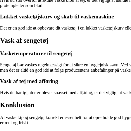
Hvis du står overfor at skulle vaske blod af tøj, er det vigtigt at handle
proteinpletter som blod.
Lukket vasketøjskurv og skab til vaskemaskine
Det er en god idé at opbevare dit vasketøj i en lukket vasketøjskurv elle
Vask af sengetøj
Vasketemperaturer til sengetøj
Sengetøj bør vaskes regelmæssigt for at sikre en hygiejnisk søvn. Ved v
men det er altid en god idé at følge producentens anbefalinger på vask
Vask af tøj med afføring
Hvis du har tøj, der er blevet snavset med afføring, er det vigtigt at vas
Konklusion
At vaske tøj og sengetøj korrekt er essentielt for at opretholde god hygi
er rent og friskt.