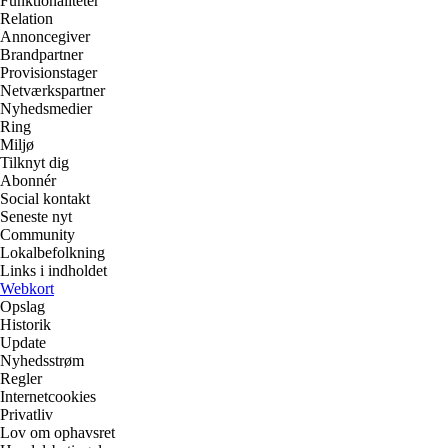
Funktionaliteter
Relation
Annoncegiver
Brandpartner
Provisionstager
Netværkspartner
Nyhedsmedier
Ring
Miljø
Tilknyt dig
Abonnér
Social kontakt
Seneste nyt
Community
Lokalbefolkning
Links i indholdet
Webkort
Opslag
Historik
Update
Nyhedsstrøm
Regler
Internetcookies
Privatliv
Lov om ophavsret