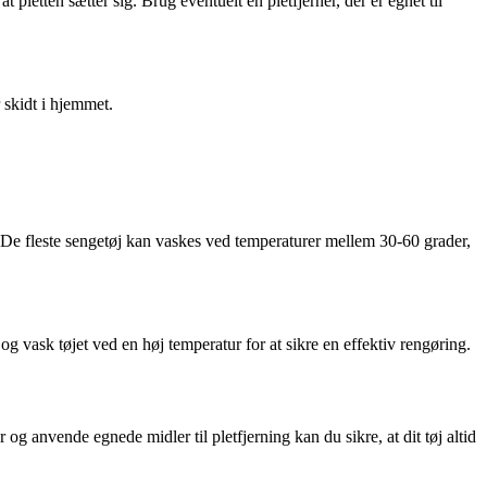
t pletten sætter sig. Brug eventuelt en pletfjerner, der er egnet til
r skidt i hjemmet.
. De fleste sengetøj kan vaskes ved temperaturer mellem 30-60 grader,
r og vask tøjet ved en høj temperatur for at sikre en effektiv rengøring.
 og anvende egnede midler til pletfjerning kan du sikre, at dit tøj altid