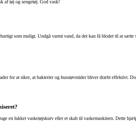
sk af tøj og sengetøj. God vask!
så hurtigt som muligt. Undgå varmt vand, da det kan få blodet til at sætte 
der for at sikre, at bakterier og husstøvmider bliver dræbt effektivt. D
iseret?
bruge en lukket vasketøjskurv eller et skab til vaskemaskinen. Dette hjæ