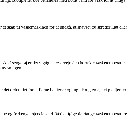
 hurtigt. Blodpletter bør behandles med koldt vand før vask for at undgå, a
r et skab til vaskemaskinen for at undgå, at snavset tøj spreder lugt elle
ask af sengetøj er det vigtigt at overveje den korrekte vasketemperatur
eanvisningen.
ke det ordentligt for at fjerne bakterier og lugt. Brug en egnet pletfjerne
ejne og forlænge tøjets levetid. Ved at følge de rigtige vasketemperaturer