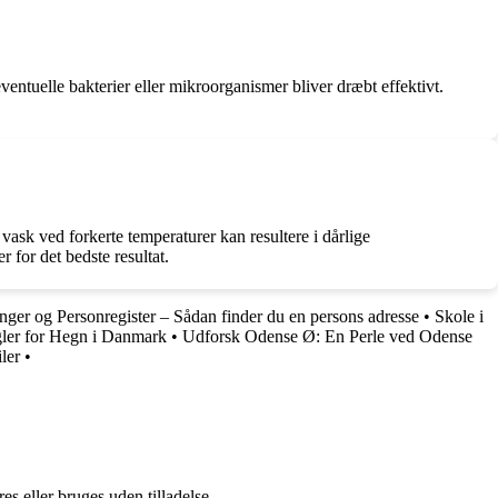
eventuelle bakterier eller mikroorganismer bliver dræbt effektivt.
 vask ved forkerte temperaturer kan resultere i dårlige
r for det bedste resultat.
ger og Personregister – Sådan finder du en persons adresse
•
Skole i
ler for Hegn i Danmark
•
Udforsk Odense Ø: En Perle ved Odense
ler
•
s eller bruges uden tilladelse.