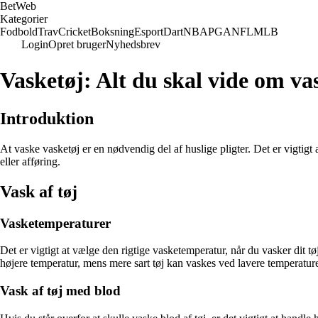
Bet
Web
Kategorier
Fodbold
Trav
Cricket
Boksning
Esport
Dart
NBA
PGA
NFL
MLB
Login
Opret bruger
Nyhedsbrev
Vasketøj: Alt du skal vide om vas
Introduktion
At vaske vasketøj er en nødvendig del af huslige pligter. Det er vigtigt 
eller afføring.
Vask af tøj
Vasketemperaturer
Det er vigtigt at vælge den rigtige vasketemperatur, når du vasker dit t
højere temperatur, mens mere sart tøj kan vaskes ved lavere temperature
Vask af tøj med blod