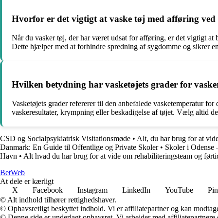
Hvorfor er det vigtigt at vaske tøj med afføring ve
Når du vasker tøj, der har været udsat for afføring, er det vigtigt at
Dette hjælper med at forhindre spredning af sygdomme og sikrer en
Hvilken betydning har vasketøjets grader for vasker
Vasketøjets grader refererer til den anbefalede vasketemperatur for d
vaskeresultater, krympning eller beskadigelse af tøjet. Vælg altid de
CSD og Socialpsykiatrisk Visitationsmøde
•
Alt, du har brug for at v
Danmark: En Guide til Offentlige og Private Skoler
•
Skoler i Odense –
Havn
•
Alt hvad du har brug for at vide om rehabiliteringsteam og ført
Bet
Web
At dele er kærligt
X
Facebook
Instagram
LinkedIn
YouTube
Pin
© Alt indhold tilhører rettighedshaver.
© Ophavsretligt beskyttet indhold. Vi er affiliatepartner og kan modtag
© Denne side er underlagt ophavsret. Vi arbejder med affiliatepartnere 