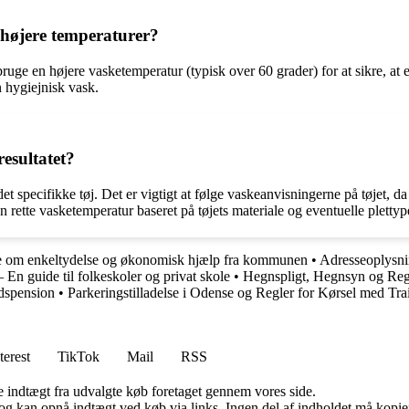
d højere temperaturer?
 bruge en højere vasketemperatur (typisk over 60 grader) for at sikre, at 
 hygiejnisk vask.
esultatet?
et specifikke tøj. Det er vigtigt at følge vaskeanvisningerne på tøjet, da
n rette vasketemperatur baseret på tøjets materiale og eventuelle plettype
ide om enkeltydelse og økonomisk hjælp fra kommunen
•
Adresseoplysnin
 En guide til folkeskoler og privat skole
•
Hegnspligt, Hegnsyn og Reg
idspension
•
Parkeringstilladelse i Odense og Regler for Kørsel med Trai
terest
TikTok
Mail
RSS
e indtægt fra udvalgte køb foretaget gennem vores side.
og kan opnå indtægt ved køb via links. Ingen del af indholdet må kopiere