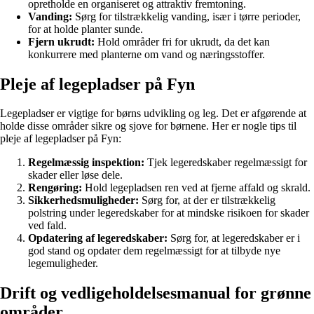
opretholde en organiseret og attraktiv fremtoning.
Vanding:
Sørg for tilstrækkelig vanding, især i tørre perioder,
for at holde planter sunde.
Fjern ukrudt:
Hold områder fri for ukrudt, da det kan
konkurrere med planterne om vand og næringsstoffer.
Pleje af legepladser på Fyn
Legepladser er vigtige for børns udvikling og leg. Det er afgørende at
holde disse områder sikre og sjove for børnene. Her er nogle tips til
pleje af legepladser på Fyn:
Regelmæssig inspektion:
Tjek legeredskaber regelmæssigt for
skader eller løse dele.
Rengøring:
Hold legepladsen ren ved at fjerne affald og skrald.
Sikkerhedsmuligheder:
Sørg for, at der er tilstrækkelig
polstring under legeredskaber for at mindske risikoen for skader
ved fald.
Opdatering af legeredskaber:
Sørg for, at legeredskaber er i
god stand og opdater dem regelmæssigt for at tilbyde nye
legemuligheder.
Drift og vedligeholdelsesmanual for grønne
områder