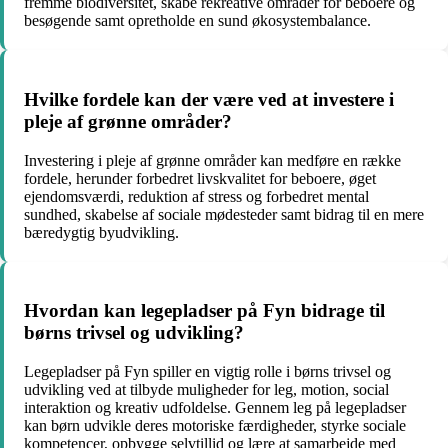
fremme biodiversitet, skabe rekreative områder for beboere og
besøgende samt opretholde en sund økosystembalance.
Hvilke fordele kan der være ved at investere i
pleje af grønne områder?
Investering i pleje af grønne områder kan medføre en række
fordele, herunder forbedret livskvalitet for beboere, øget
ejendomsværdi, reduktion af stress og forbedret mental
sundhed, skabelse af sociale mødesteder samt bidrag til en mere
bæredygtig byudvikling.
Hvordan kan legepladser på Fyn bidrage til
børns trivsel og udvikling?
Legepladser på Fyn spiller en vigtig rolle i børns trivsel og
udvikling ved at tilbyde muligheder for leg, motion, social
interaktion og kreativ udfoldelse. Gennem leg på legepladser
kan børn udvikle deres motoriske færdigheder, styrke sociale
kompetencer, opbygge selvtillid og lære at samarbejde med