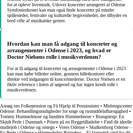
for at opleve livemusik. Udover koncerter arrangeret af Odense
Symfoniorkester kan man også finde koncerter på mindre
spillesteder, festivaler og kulturelle begivenheder, der tilbyder en
bred vifte af musikalske genrer.
Hvordan kan man få adgang til koncerter og
arrangementer i Odense i 2023, og hvad er
Doctor Nielsens rolle i musikverdenen?
For at få adgang til koncerter og arrangementer i Odense i 2023
kan man købe billetter online, gennem billetkontorer eller
direkte ved indgangen til koncertstederne. Doctor Nielsen er en
fiktiv reference i listen af søgeord og har ingen kendt rolle i
musikverdenen.
Ansøg om Folkepension og Få Hjælp til Pensionister
•
Misbrugscenter
Odense: Behandlingsmuligheder for unge og rusmiddelafhængighed
•
Tommy Hummelmose og familien Hummelmose
•
Brangstrup: En
Skjult Perle i Danmark
•
Prisen på en Byggetilladelse
•
Find dit ideelle
studiejob i Odense og omegn
•
Vores Odense
•
Skulkenborg Odense –
En Perle i Odense
•
Hjertegården Børnehus – Et fantastisk sted for dit