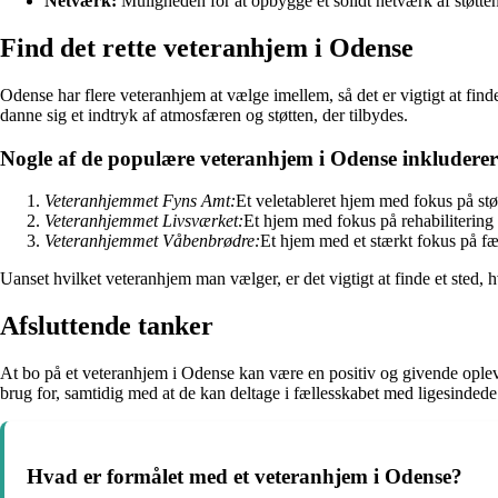
Netværk:
Muligheden for at opbygge et solidt netværk af støtten
Find det rette veteranhjem i Odense
Odense har flere veteranhjem at vælge imellem, så det er vigtigt at find
danne sig et indtryk af atmosfæren og støtten, der tilbydes.
Nogle af de populære veteranhjem i Odense inkluderer
Veteranhjemmet Fyns Amt:
Et veletableret hjem med fokus på stø
Veteranhjemmet Livsværket:
Et hjem med fokus på rehabilitering 
Veteranhjemmet Våbenbrødre:
Et hjem med et stærkt fokus på fæ
Uanset hvilket veteranhjem man vælger, er det vigtigt at finde et sted, 
Afsluttende tanker
At bo på et veteranhjem i Odense kan være en positiv og givende oplevel
brug for, samtidig med at de kan deltage i fællesskabet med ligesinded
Hvad er formålet med et veteranhjem i Odense?