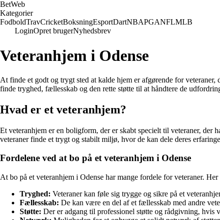
Bet
Web
Kategorier
Fodbold
Trav
Cricket
Boksning
Esport
Dart
NBA
PGA
NFL
MLB
Login
Opret bruger
Nyhedsbrev
Veteranhjem i Odense
At finde et godt og trygt sted at kalde hjem er afgørende for veteraner,
finde tryghed, fællesskab og den rette støtte til at håndtere de udfordr
Hvad er et veteranhjem?
Et veteranhjem er en boligform, der er skabt specielt til veteraner, der
veteraner finde et trygt og stabilt miljø, hvor de kan dele deres erfarin
Fordelene ved at bo på et veteranhjem i Odense
At bo på et veteranhjem i Odense har mange fordele for veteraner. Her e
Tryghed:
Veteraner kan føle sig trygge og sikre på et veteranhje
Fællesskab:
De kan være en del af et fællesskab med andre veter
Støtte:
Der er adgang til professionel støtte og rådgivning, hvis ve