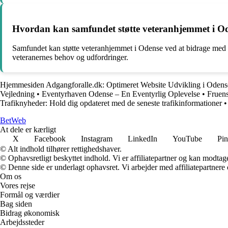
Hvordan kan samfundet støtte veteranhjemmet i O
Samfundet kan støtte veteranhjemmet i Odense ved at bidrage med fri
veteranernes behov og udfordringer.
Hjemmesiden Adgangforalle.dk: Optimeret Website Udvikling i Odens
Vejledning
•
Eventyrhaven Odense – En Eventyrlig Oplevelse
•
Fruen
Trafiknyheder: Hold dig opdateret med de seneste trafikinformationer
Bet
Web
At dele er kærligt
X
Facebook
Instagram
LinkedIn
YouTube
Pin
© Alt indhold tilhører rettighedshaver.
© Ophavsretligt beskyttet indhold. Vi er affiliatepartner og kan modtag
© Denne side er underlagt ophavsret. Vi arbejder med affiliatepartnere 
Om os
Vores rejse
Formål og værdier
Bag siden
Bidrag økonomisk
Arbejdssteder