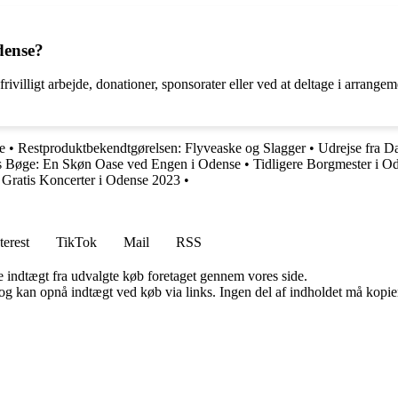
dense?
villigt arbejde, donationer, sponsorater eller ved at deltage i arrange
e
•
Restproduktbekendtgørelsen: Flyveaske og Slagger
•
Udrejse fra D
s Bøge: En Skøn Oase ved Engen i Odense
•
Tidligere Borgmester i O
•
Gratis Koncerter i Odense 2023
•
terest
TikTok
Mail
RSS
e indtægt fra udvalgte køb foretaget gennem vores side.
og kan opnå indtægt ved køb via links. Ingen del af indholdet må kopiere