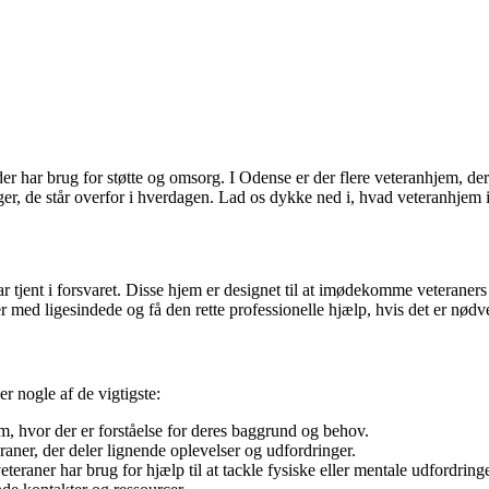
 der har brug for støtte og omsorg. I Odense er der flere veteranhjem, d
inger, de står overfor i hverdagen. Lad os dykke ned i, hvad veteranhjem 
 har tjent i forsvaret. Disse hjem er designet til at imødekomme veterane
ger med ligesindede og få den rette professionelle hjælp, hvis det er nødv
r nogle af de vigtigste:
m, hvor der er forståelse for deres baggrund og behov.
aner, der deler lignende oplevelser og udfordringer.
teraner har brug for hjælp til at tackle fysiske eller mentale udfordringe