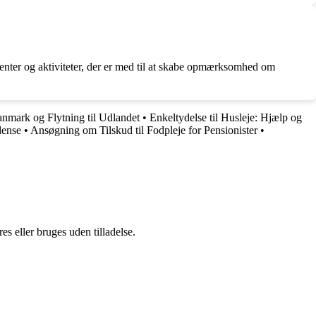
menter og aktiviteter, der er med til at skabe opmærksomhed om
anmark og Flytning til Udlandet
•
Enkeltydelse til Husleje: Hjælp og
dense
•
Ansøgning om Tilskud til Fodpleje for Pensionister
•
s eller bruges uden tilladelse.