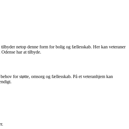
er tilbyder netop denne form for bolig og fællesskab. Her kan veteraner
i Odense har at tilbyde.
rs behov for støtte, omsorg og fællesskab. På et veteranhjem kan
endigt.
r.