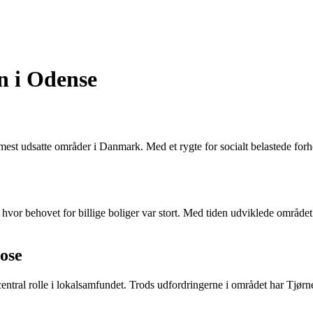
n i Odense
mest udsatte områder i Danmark. Med et rygte for socialt belastede forh
r behovet for billige boliger var stort. Med tiden udviklede området si
ose
 central rolle i lokalsamfundet. Trods udfordringerne i området har Tjør