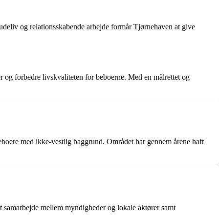
 udeliv og relationsskabende arbejde formår Tjørnehaven at give
er og forbedre livskvaliteten for beboerne. Med en målrettet og
 beboere med ikke-vestlig baggrund. Området har gennem årene haft
tyrket samarbejde mellem myndigheder og lokale aktører samt