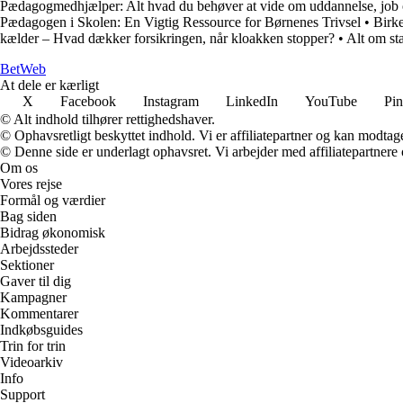
Pædagogmedhjælper: Alt hvad du behøver at vide om uddannelse, job 
Pædagogen i Skolen: En Vigtig Ressource for Børnenes Trivsel
•
Birk
kælder – Hvad dækker forsikringen, når kloakken stopper?
•
Alt om st
Bet
Web
At dele er kærligt
X
Facebook
Instagram
LinkedIn
YouTube
Pin
© Alt indhold tilhører rettighedshaver.
© Ophavsretligt beskyttet indhold. Vi er affiliatepartner og kan modtag
© Denne side er underlagt ophavsret. Vi arbejder med affiliatepartnere 
Om os
Vores rejse
Formål og værdier
Bag siden
Bidrag økonomisk
Arbejdssteder
Sektioner
Gaver til dig
Kampagner
Kommentarer
Indkøbsguides
Trin for trin
Videoarkiv
Info
Support