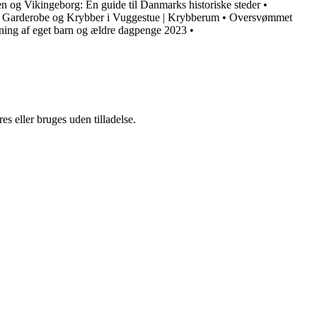
 og Vikingeborg: En guide til Danmarks historiske steder
•
 Garderobe og Krybber i Vuggestue | Krybberum
•
Oversvømmet
ng af eget barn og ældre dagpenge 2023
•
s eller bruges uden tilladelse.