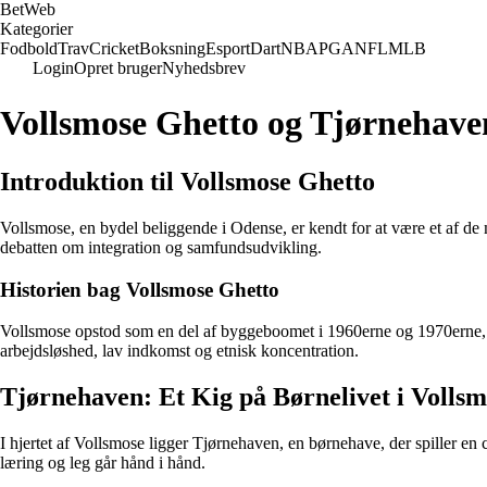
Bet
Web
Kategorier
Fodbold
Trav
Cricket
Boksning
Esport
Dart
NBA
PGA
NFL
MLB
Login
Opret bruger
Nyhedsbrev
Vollsmose Ghetto og Tjørnehave
Introduktion til Vollsmose Ghetto
Vollsmose, en bydel beliggende i Odense, er kendt for at være et af de 
debatten om integration og samfundsudvikling.
Historien bag Vollsmose Ghetto
Vollsmose opstod som en del af byggeboomet i 1960erne og 1970erne, hvo
arbejdsløshed, lav indkomst og etnisk koncentration.
Tjørnehaven: Et Kig på Børnelivet i Vollsm
I hjertet af Vollsmose ligger Tjørnehaven, en børnehave, der spiller en
læring og leg går hånd i hånd.