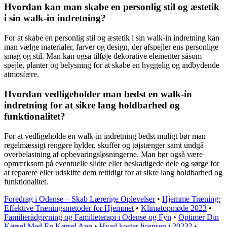
Hvordan kan man skabe en personlig stil og æstetik
i sin walk-in indretning?
For at skabe en personlig stil og æstetik i sin walk-in indretning kan
man vælge materialer, farver og design, der afspejler ens personlige
smag og stil. Man kan også tilføje dekorative elementer såsom
spejle, planter og belysning for at skabe en hyggelig og indbydende
atmosfære.
Hvordan vedligeholder man bedst en walk-in
indretning for at sikre lang holdbarhed og
funktionalitet?
For at vedligeholde en walk-in indretning bedst muligt bør man
regelmæssigt rengøre hylder, skuffer og tøjstænger samt undgå
overbelastning af opbevaringsløsningerne. Man bør også være
opmærksom på eventuelle slidte eller beskadigede dele og sørge for
at reparere eller udskifte dem rettidigt for at sikre lang holdbarhed og
funktionalitet.
Foredrag i Odense – Skab Lærerige Oplevelser
•
Hjemme Træning:
Effektive Træningsmetoder for Hjemmet
•
Klimatopmøde 2023
•
Familierådgivning og Familieterapi i Odense og Fyn
•
Optimer Din
Kørsel Med En Kørsel App
•
Hvad koster licensen i 2023?
•