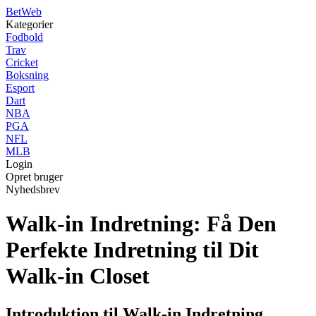
Bet
Web
Kategorier
Fodbold
Trav
Cricket
Boksning
Esport
Dart
NBA
PGA
NFL
MLB
Login
Opret bruger
Nyhedsbrev
Walk-in Indretning: Få Den
Perfekte Indretning til Dit
Walk-in Closet
Introduktion til Walk-in Indretning