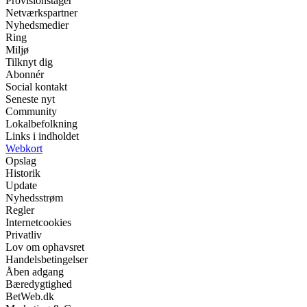
Provisionstager
Netværkspartner
Nyhedsmedier
Ring
Miljø
Tilknyt dig
Abonnér
Social kontakt
Seneste nyt
Community
Lokalbefolkning
Links i indholdet
Webkort
Opslag
Historik
Update
Nyhedsstrøm
Regler
Internetcookies
Privatliv
Lov om ophavsret
Handelsbetingelser
Åben adgang
Bæredygtighed
BetWeb.dk