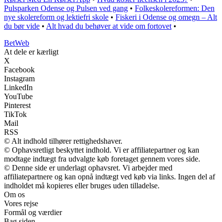
Pulsparken Odense og Pulsen ved gang
•
Folkeskolereformen: Den
nye skolereform og lektiefri skole
•
Fiskeri i Odense og omegn – Alt
du bør vide
•
Alt hvad du behøver at vide om fortovet
•
Bet
Web
At dele er kærligt
X
Facebook
Instagram
LinkedIn
YouTube
Pinterest
TikTok
Mail
RSS
© Alt indhold tilhører rettighedshaver.
© Ophavsretligt beskyttet indhold. Vi er affiliatepartner og kan
modtage indtægt fra udvalgte køb foretaget gennem vores side.
© Denne side er underlagt ophavsret. Vi arbejder med
affiliatepartnere og kan opnå indtægt ved køb via links. Ingen del af
indholdet må kopieres eller bruges uden tilladelse.
Om os
Vores rejse
Formål og værdier
Bag siden