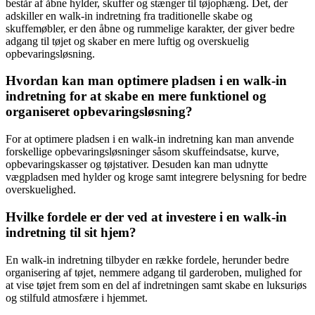
består af åbne hylder, skuffer og stænger til tøjophæng. Det, der
adskiller en walk-in indretning fra traditionelle skabe og
skuffemøbler, er den åbne og rummelige karakter, der giver bedre
adgang til tøjet og skaber en mere luftig og overskuelig
opbevaringsløsning.
Hvordan kan man optimere pladsen i en walk-in
indretning for at skabe en mere funktionel og
organiseret opbevaringsløsning?
For at optimere pladsen i en walk-in indretning kan man anvende
forskellige opbevaringsløsninger såsom skuffeindsatse, kurve,
opbevaringskasser og tøjstativer. Desuden kan man udnytte
vægpladsen med hylder og kroge samt integrere belysning for bedre
overskuelighed.
Hvilke fordele er der ved at investere i en walk-in
indretning til sit hjem?
En walk-in indretning tilbyder en række fordele, herunder bedre
organisering af tøjet, nemmere adgang til garderoben, mulighed for
at vise tøjet frem som en del af indretningen samt skabe en luksuriøs
og stilfuld atmosfære i hjemmet.