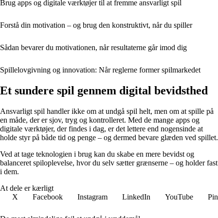
Brug apps og digitale værktøjer til at fremme ansvarligt spil
Forstå din motivation – og brug den konstruktivt, når du spiller
Sådan bevarer du motivationen, når resultaterne går imod dig
Spillelovgivning og innovation: Når reglerne former spilmarkedet
Et sundere spil gennem digital bevidsthed
Ansvarligt spil handler ikke om at undgå spil helt, men om at spille på
en måde, der er sjov, tryg og kontrolleret. Med de mange apps og
digitale værktøjer, der findes i dag, er det lettere end nogensinde at
holde styr på både tid og penge – og dermed bevare glæden ved spillet.
Ved at tage teknologien i brug kan du skabe en mere bevidst og
balanceret spiloplevelse, hvor du selv sætter grænserne – og holder fast
i dem.
At dele er kærligt
X
Facebook
Instagram
LinkedIn
YouTube
Pin