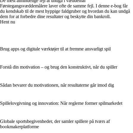
De mest almindelige fejl at undgå i væddemål
Førstegangsvæddemålere laver ofte de samme fejl. I denne e-bog får
du kendskab til de mest hyppige faldgruber og hvordan du kan undgå
dem for at forbedre dine resultater og beskytte din bankroll.
Hent nu
Brug apps og digitale værktøjer til at fremme ansvarligt spil
Forstå din motivation – og brug den konstruktivt, når du spiller
Sådan bevarer du motivationen, når resultaterne går imod dig
Spillelovgivning og innovation: Når reglerne former spilmarkedet
Globale sportsbegivenheder, der samler spillere på tværs af
bookmakerplatforme