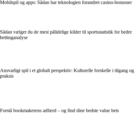
Mobilspil og apps: Sådan har teknologien forandret casino-bonusser
Sådan vælger du de mest pålidelige kilder til sportsstatistik for bedre
bettinganalyse
Ansvarligt spil i et globalt perspektiv: Kulturelle forskelle i tilgang og
praksis
Forstå bookmakerens adfærd – og find dine bedste value bets