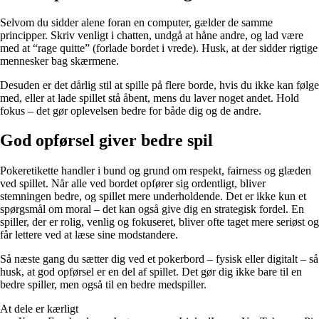
Selvom du sidder alene foran en computer, gælder de samme
principper. Skriv venligt i chatten, undgå at håne andre, og lad være
med at “rage quitte” (forlade bordet i vrede). Husk, at der sidder rigtige
mennesker bag skærmene.
Desuden er det dårlig stil at spille på flere borde, hvis du ikke kan følge
med, eller at lade spillet stå åbent, mens du laver noget andet. Hold
fokus – det gør oplevelsen bedre for både dig og de andre.
God opførsel giver bedre spil
Pokeretikette handler i bund og grund om respekt, fairness og glæden
ved spillet. Når alle ved bordet opfører sig ordentligt, bliver
stemningen bedre, og spillet mere underholdende. Det er ikke kun et
spørgsmål om moral – det kan også give dig en strategisk fordel. En
spiller, der er rolig, venlig og fokuseret, bliver ofte taget mere seriøst og
får lettere ved at læse sine modstandere.
Så næste gang du sætter dig ved et pokerbord – fysisk eller digitalt – så
husk, at god opførsel er en del af spillet. Det gør dig ikke bare til en
bedre spiller, men også til en bedre medspiller.
At dele er kærligt