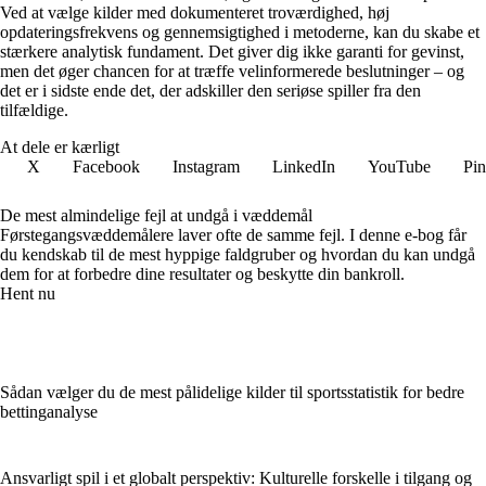
Ved at vælge kilder med dokumenteret troværdighed, høj
opdateringsfrekvens og gennemsigtighed i metoderne, kan du skabe et
stærkere analytisk fundament. Det giver dig ikke garanti for gevinst,
men det øger chancen for at træffe velinformerede beslutninger – og
det er i sidste ende det, der adskiller den seriøse spiller fra den
tilfældige.
At dele er kærligt
X
Facebook
Instagram
LinkedIn
YouTube
Pin
De mest almindelige fejl at undgå i væddemål
Førstegangsvæddemålere laver ofte de samme fejl. I denne e-bog får
du kendskab til de mest hyppige faldgruber og hvordan du kan undgå
dem for at forbedre dine resultater og beskytte din bankroll.
Hent nu
Sådan vælger du de mest pålidelige kilder til sportsstatistik for bedre
bettinganalyse
Ansvarligt spil i et globalt perspektiv: Kulturelle forskelle i tilgang og