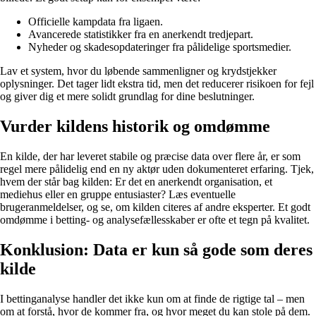
Officielle kampdata fra ligaen.
Avancerede statistikker fra en anerkendt tredjepart.
Nyheder og skadesopdateringer fra pålidelige sportsmedier.
Lav et system, hvor du løbende sammenligner og krydstjekker
oplysninger. Det tager lidt ekstra tid, men det reducerer risikoen for fejl
og giver dig et mere solidt grundlag for dine beslutninger.
Vurder kildens historik og omdømme
En kilde, der har leveret stabile og præcise data over flere år, er som
regel mere pålidelig end en ny aktør uden dokumenteret erfaring. Tjek,
hvem der står bag kilden: Er det en anerkendt organisation, et
mediehus eller en gruppe entusiaster? Læs eventuelle
brugeranmeldelser, og se, om kilden citeres af andre eksperter. Et godt
omdømme i betting- og analysefællesskaber er ofte et tegn på kvalitet.
Konklusion: Data er kun så gode som deres
kilde
I bettinganalyse handler det ikke kun om at finde de rigtige tal – men
om at forstå, hvor de kommer fra, og hvor meget du kan stole på dem.