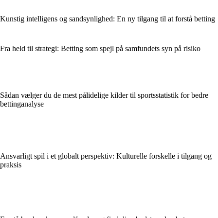
Kunstig intelligens og sandsynlighed: En ny tilgang til at forstå betting
Fra held til strategi: Betting som spejl på samfundets syn på risiko
Sådan vælger du de mest pålidelige kilder til sportsstatistik for bedre
bettinganalyse
Ansvarligt spil i et globalt perspektiv: Kulturelle forskelle i tilgang og
praksis