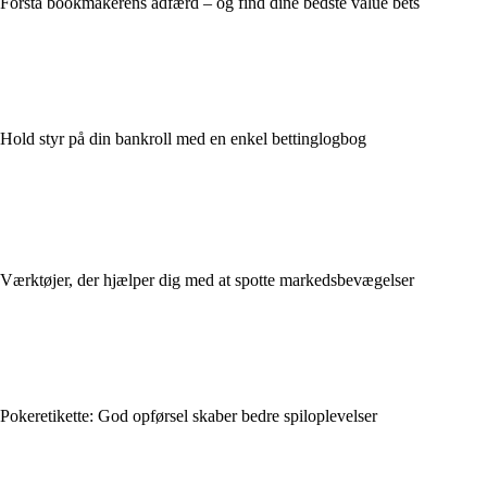
Forstå bookmakerens adfærd – og find dine bedste value bets
Hold styr på din bankroll med en enkel bettinglogbog
Værktøjer, der hjælper dig med at spotte markedsbevægelser
Pokeretikette: God opførsel skaber bedre spiloplevelser