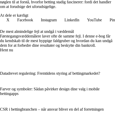
nøglen til at forstå, hvorfor betting stadig fascinerer: fordi det handler
om at forudsige det uforudsigelige.
At dele er kærligt
X
Facebook
Instagram
LinkedIn
YouTube
Pin
De mest almindelige fejl at undgå i væddemål
Førstegangsvæddemålere laver ofte de samme fejl. I denne e-bog får
du kendskab til de mest hyppige faldgruber og hvordan du kan undgå
dem for at forbedre dine resultater og beskytte din bankroll.
Hent nu
Datadrevet regulering: Fremtidens styring af bettingmarkedet?
Farver og symboler: Sådan påvirker design dine valg i mobile
bettingapps
CSR i bettingbranchen – når ansvar bliver en del af forretningen