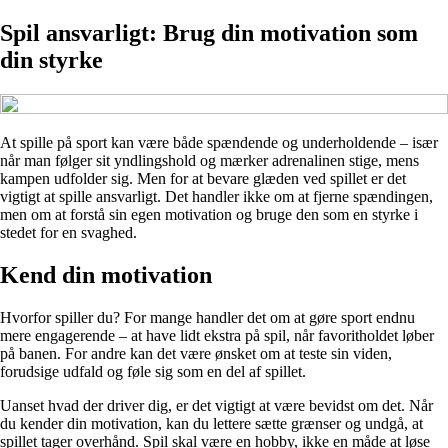
Spil ansvarligt: Brug din motivation som
din styrke
At spille på sport kan være både spændende og underholdende – især
når man følger sit yndlingshold og mærker adrenalinen stige, mens
kampen udfolder sig. Men for at bevare glæden ved spillet er det
vigtigt at spille ansvarligt. Det handler ikke om at fjerne spændingen,
men om at forstå sin egen motivation og bruge den som en styrke i
stedet for en svaghed.
Kend din motivation
Hvorfor spiller du? For mange handler det om at gøre sport endnu
mere engagerende – at have lidt ekstra på spil, når favoritholdet løber
på banen. For andre kan det være ønsket om at teste sin viden,
forudsige udfald og føle sig som en del af spillet.
Uanset hvad der driver dig, er det vigtigt at være bevidst om det. Når
du kender din motivation, kan du lettere sætte grænser og undgå, at
spillet tager overhånd. Spil skal være en hobby, ikke en måde at løse