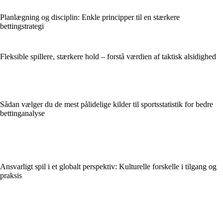
Planlægning og disciplin: Enkle principper til en stærkere
bettingstrategi
Fleksible spillere, stærkere hold – forstå værdien af taktisk alsidighed
Sådan vælger du de mest pålidelige kilder til sportsstatistik for bedre
bettinganalyse
Ansvarligt spil i et globalt perspektiv: Kulturelle forskelle i tilgang og
praksis