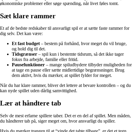
økonomiske problemer eller søge spænding, når livet føles tomt.
Sæt klare rammer
Et af de bedste redskaber til ansvarligt spil er at sætte faste rammer for
dig selv. Det kan være:
Et fast budget
– bestem på forhånd, hvor meget du vil bruge,
og hold dig til det.
Tidsgrænser
– spil kun i bestemte tidsrum, så det ikke tager
fokus fra arbejde, familie eller fritid.
Pausefunktioner
– mange spiludbydere tilbyder muligheden for
at tage en pause eller sætte midlertidige begrænsninger. Brug
dem aktivt, hvis du mærker, at spillet fylder for meget.
Når du har klare rammer, bliver det lettere at bevare kontrollen – og du
kan nyde spillet uden dårlig samvittighed.
Lær at håndtere tab
Selv de mest erfarne spillere taber. Det er en del af spillet. Men måden,
du håndterer tab på, siger meget om, hvor ansvarligt du spiller.
Hvis du mærker trangen til at “vinde det tabte tilbage”, er det et tegn