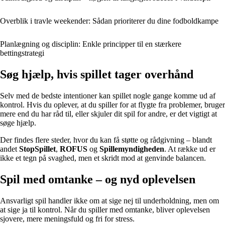
Overblik i travle weekender: Sådan prioriterer du dine fodboldkampe
Planlægning og disciplin: Enkle principper til en stærkere
bettingstrategi
Søg hjælp, hvis spillet tager overhånd
Selv med de bedste intentioner kan spillet nogle gange komme ud af
kontrol. Hvis du oplever, at du spiller for at flygte fra problemer, bruger
mere end du har råd til, eller skjuler dit spil for andre, er det vigtigt at
søge hjælp.
Der findes flere steder, hvor du kan få støtte og rådgivning – blandt
andet
StopSpillet
,
ROFUS
og
Spillemyndigheden
. At række ud er
ikke et tegn på svaghed, men et skridt mod at genvinde balancen.
Spil med omtanke – og nyd oplevelsen
Ansvarligt spil handler ikke om at sige nej til underholdning, men om
at sige ja til kontrol. Når du spiller med omtanke, bliver oplevelsen
sjovere, mere meningsfuld og fri for stress.