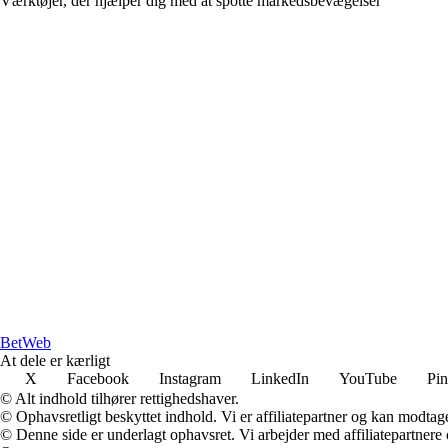
Værktøjer, der hjælper dig med at spotte markedsbevægelser
Bet
Web
At dele er kærligt
X
Facebook
Instagram
LinkedIn
YouTube
Pin
© Alt indhold tilhører rettighedshaver.
© Ophavsretligt beskyttet indhold. Vi er affiliatepartner og kan modtag
© Denne side er underlagt ophavsret. Vi arbejder med affiliatepartnere 