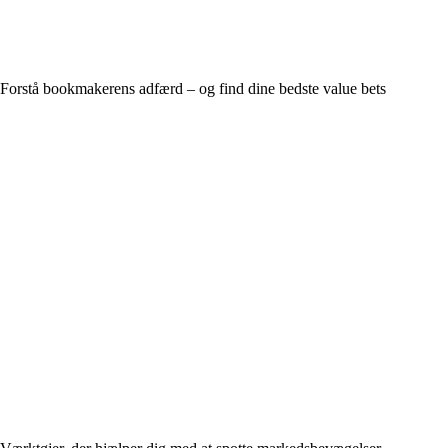
Forstå bookmakerens adfærd – og find dine bedste value bets