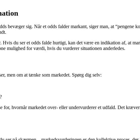
mation
dds bevæger sig. Når et odds falder markant, siger man, at “pengene ko
ndt.
vis du ser et odds falde hurtigt, kan det være en indikation af, at mar
åbne mulighed for værdi, hvis du vurderer situationen anderledes.
ser, men om at tænke som markedet. Spørg dig selv:
?
for, hvornår markedet over- eller undervurderer et udfald. Det kræver t
u ser på skærmen – markedsvurderingen er den kollektive proces, der li