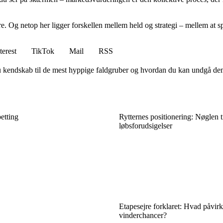
. Og netop her ligger forskellen mellem held og strategi – mellem at spil
terest
TikTok
Mail
RSS
 kendskab til de mest hyppige faldgruber og hvordan du kan undgå dem f
etting
Rytternes positionering: Nøglen t
løbsforudsigelser
Etapesejre forklaret: Hvad påvirk
vinderchancer?