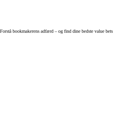
Forstå bookmakerens adfærd – og find dine bedste value bets