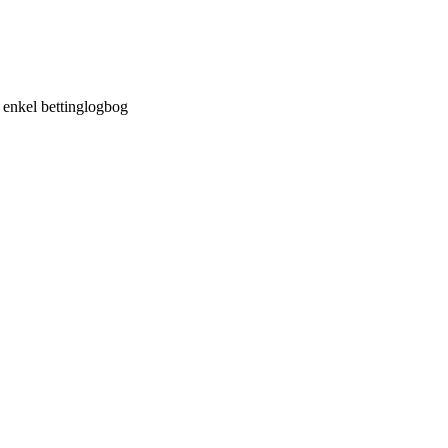
 enkel bettinglogbog