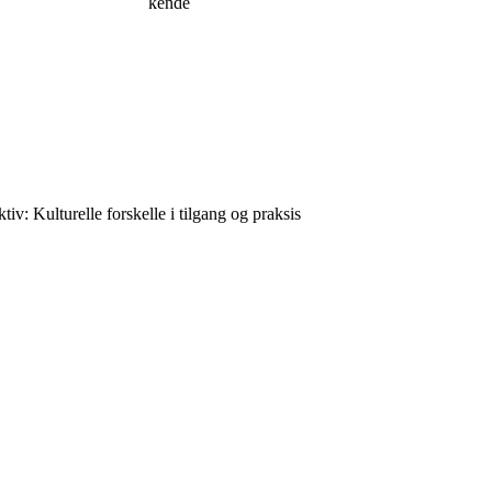
kende
ktiv: Kulturelle forskelle i tilgang og praksis