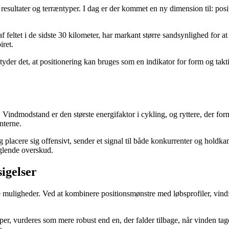
ke resultater og terræntyper. I dag er der kommet en ny dimension til: po
 af feltet i de sidste 30 kilometer, har markant større sandsynlighed for a
iret.
tyder det, at positionering kan bruges som en indikator for form og takti
k. Vindmodstand er den største energifaktor i cykling, og ryttere, der f
nterne.
og placere sig offensivt, sender et signal til både konkurrenter og holdka
nglende overskud.
igelser
ye muligheder. Ved at kombinere positionsmønstre med løbsprofiler, vind
r, vurderes som mere robust end en, der falder tilbage, når vinden tager