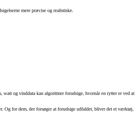
dsigelserne mere præcise og realistiske.
s, watt og vinddata kan algoritmer forudsige, hvornår en rytter er ved at
 Og for dem, der forsøger at forudsige udfaldet, bliver det et værktøj,