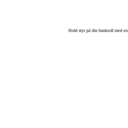
Hold styr på din bankroll med en