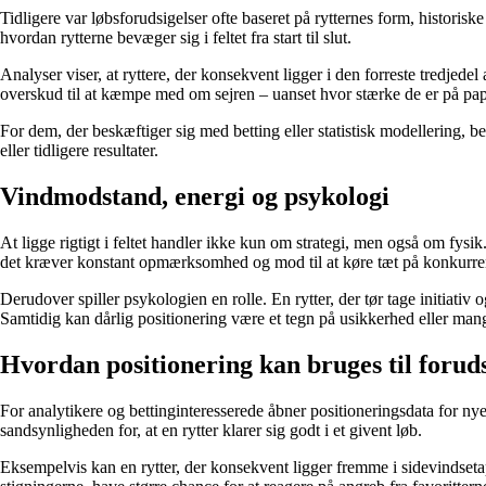
Tidligere var løbsforudsigelser ofte baseret på rytternes form, historis
hvordan rytterne bevæger sig i feltet fra start til slut.
Analyser viser, at ryttere, der konsekvent ligger i den forreste tredjedel
overskud til at kæmpe med om sejren – uanset hvor stærke de er på pap
For dem, der beskæftiger sig med betting eller statistisk modellering, be
eller tidligere resultater.
Vindmodstand, energi og psykologi
At ligge rigtigt i feltet handler ikke kun om strategi, men også om fysi
det kræver konstant opmærksomhed og mod til at køre tæt på konkurre
Derudover spiller psykologien en rolle. En rytter, der tør tage initiativ 
Samtidig kan dårlig positionering være et tegn på usikkerhed eller ma
Hvordan positionering kan bruges til foruds
For analytikere og bettinginteresserede åbner positioneringsdata for n
sandsynligheden for, at en rytter klarer sig godt i et givent løb.
Eksempelvis kan en rytter, der konsekvent ligger fremme i sidevindsetape